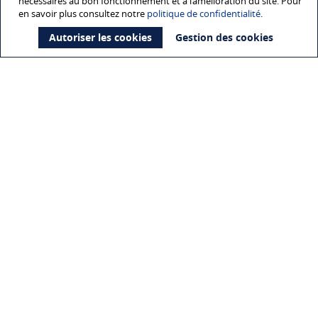
nécessaires au bon fonctionnement et à l’amélioration du site. Pour
en savoir plus consultez notre
politique de confidentialité
.
Autoriser les cookies
Gestion des cookies
Nouveau service "Pavillon à la carte"
Venez découvrir le nouveau service du Shom "Pavillon à la
carte"
Découvrir
»