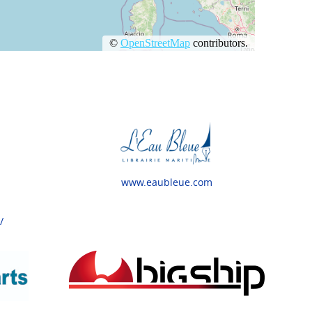
www.eaubleue.com
/