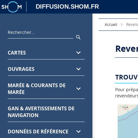
DIFFUSION.SHOM.FR
Accueil
Reven
Rechercher
Rechercher
Reve
Menu
CARTES
principal
OUVRAGES
TROUVE
MARÉE & COURANTS DE
Pour prépar
MARÉE
revendeurs
GAN & AVERTISSEMENTS DE
NAVIGATION
DONNÉES DE RÉFÉRENCE