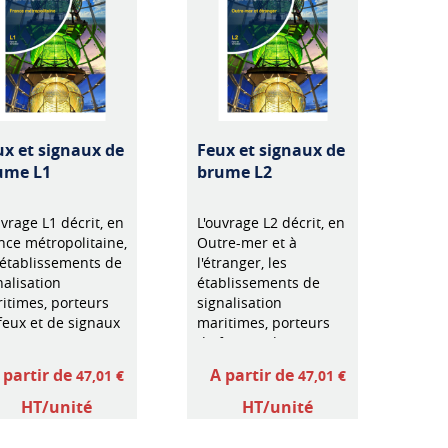
ux et signaux de
Feux et signaux de
ume L1
brume L2
uvrage L1 décrit, en
L'ouvrage L2 décrit, en
nce métropolitaine,
Outre-mer et à
 établissements de
l'étranger, les
nalisation
établissements de
itimes, porteurs
signalisation
feux et de signaux
maritimes, porteurs
brume.
de feux et de signaux
de brume.
 partir de
A partir de
47,01 €
47,01 €
HT/unité
HT/unité