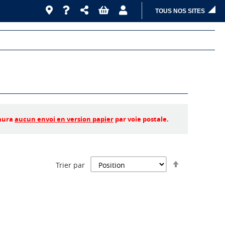
TOUS NOS SITES
 aura
aucun envoi en version papier
par voie postale.
Par
Trier par
ordre
décroissant