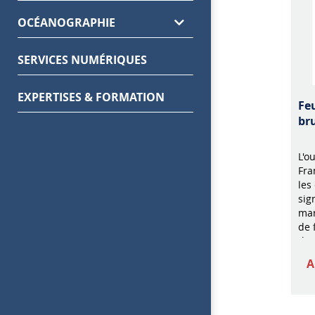
OCÉANOGRAPHIE
SERVICES NUMÉRIQUES
EXPERTISES & FORMATION
Fe
br
L'o
Fra
les
sig
mar
de 
de 
A