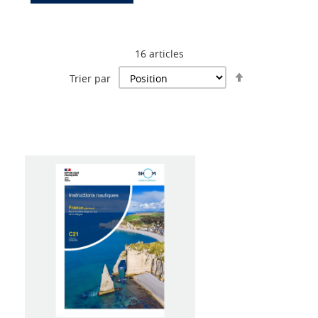
16
articles
Par
Trier par
ordre
décroissant