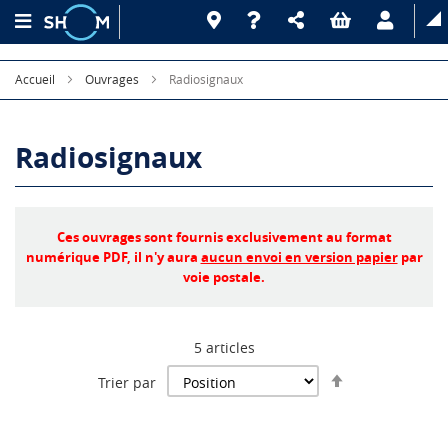
Accueil
Ouvrages
Radiosignaux
Radiosignaux
Ces ouvrages sont fournis exclusivement au format
numérique PDF, il n'y aura
aucun envoi en version papier
par
voie postale.
5
articles
Par
Trier par
ordre
décroissant