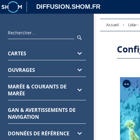
DIFFUSION.SHOM.FR
Accueil
Lidar 
Rechercher
Rechercher
Confi
Menu
CARTES
principal
OUVRAGES
↔
MARÉE & COURANTS DE
MARÉE
GAN & AVERTISSEMENTS DE
NAVIGATION
DONNÉES DE RÉFÉRENCE