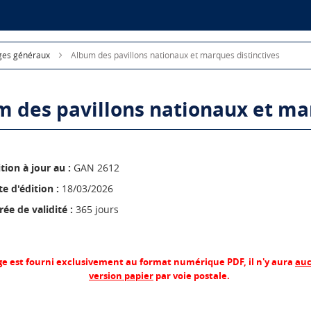
ges généraux
Album des pavillons nationaux et marques distinctives
 des pavillons nationaux et mar
tion à jour au :
GAN 2612
e d'édition :
18/03/2026
ée de validité :
365 jours
ge est fourni exclusivement au format numérique PDF, il n'y aura
auc
version papier
par voie postale.