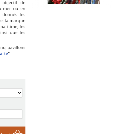
 objectif de
la mer ou en
t donnés les
rre, la marque
 maritime, les
ainsi que les
nq pavillons
carte
".