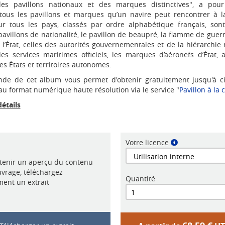
des pavillons nationaux et des marques distinctives", a pour
 tous les pavillons et marques qu’un navire peut rencontrer à 
ur tous les pays, classés par ordre alphabétique français, son
 pavillons de nationalité, le pavillon de beaupré, la flamme de gue
l’État, celles des autorités gouvernementales et de la hiérarchie
s services maritimes officiels, les marques d’aéronefs d’État, 
es États et territoires autonomes.
e de cet album vous permet d'obtenir gratuitement jusqu'à ci
au format numérique haute résolution via le service "
Pavillon à la 
détails
Votre licence
btenir un aperçu du contenu
uvrage, téléchargez
Quantité
ment un extrait