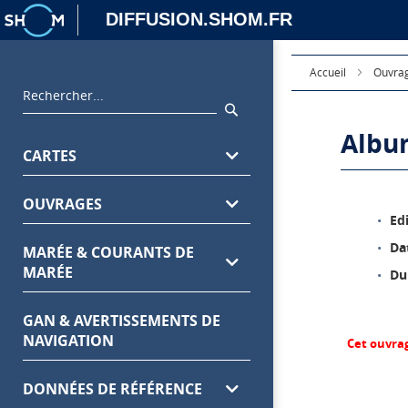
DIFFUSION.SHOM.FR
Accueil
Ouvra
Rechercher
Rechercher
Album
Menu
CARTES
principal
OUVRAGES
Edi
Dat
MARÉE & COURANTS DE
MARÉE
Dur
GAN & AVERTISSEMENTS DE
NAVIGATION
Cet ouvra
DONNÉES DE RÉFÉRENCE