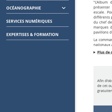
"L’Album 
présenter
OCÉANOGRAPHIE
escale. Po
différents
SERVICES NUMÉRIQUES
du chef de 
marques de
pavillons d
EXPERTISES & FORMATION
La command
nationaux 
Plus de 
Afin d'o
de cet o
gratuite